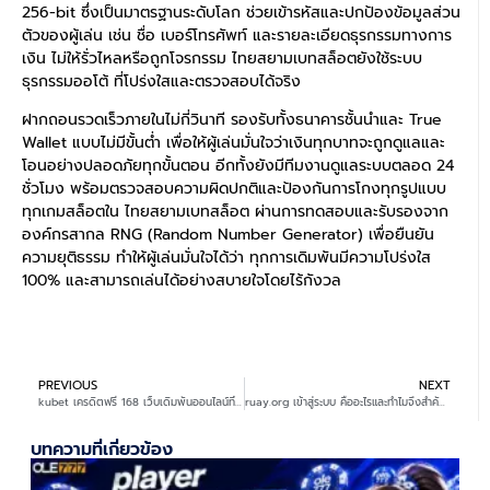
256-bit ซึ่งเป็นมาตรฐานระดับโลก ช่วยเข้ารหัสและปกป้องข้อมูลส่วน
ตัวของผู้เล่น เช่น ชื่อ เบอร์โทรศัพท์ และรายละเอียดธุรกรรมทางการ
เงิน ไม่ให้รั่วไหลหรือถูกโจรกรรม ไทยสยามเบทสล็อตยังใช้ระบบ
ธุรกรรมออโต้ ที่โปร่งใสและตรวจสอบได้จริง
ฝากถอนรวดเร็วภายในไม่กี่วินาที รองรับทั้งธนาคารชั้นนำและ True
Wallet แบบไม่มีขั้นต่ำ เพื่อให้ผู้เล่นมั่นใจว่าเงินทุกบาทจะถูกดูแลและ
โอนอย่างปลอดภัยทุกขั้นตอน อีกทั้งยังมีทีมงานดูแลระบบตลอด 24
ชั่วโมง พร้อมตรวจสอบความผิดปกติและป้องกันการโกงทุกรูปแบบ
ทุกเกมสล็อตใน ไทยสยามเบทสล็อต ผ่านการทดสอบและรับรองจาก
องค์กรสากล RNG (Random Number Generator) เพื่อยืนยัน
ความยุติธรรม ทำให้ผู้เล่นมั่นใจได้ว่า ทุกการเดิมพันมีความโปร่งใส
100% และสามารถเล่นได้อย่างสบายใจโดยไร้กังวล
PREVIOUS
NEXT
kubet เครดิตฟรี 168 เว็บเดิมพันออนไลน์ที่ครบวงจรที่สุดในปี 2026
ruay.org เข้าสู่ระบบ คืออะไรและทำไมจึงสำคัญต่อผู้ใช้บริการ
บทความที่เกี่ยวข้อง
p
o