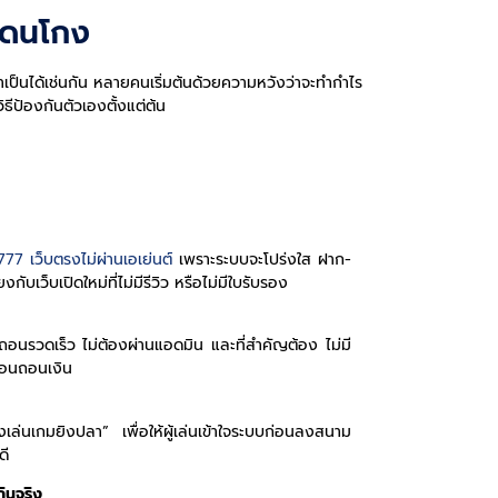
่โดนโกง
ำเป็นได้เช่นกัน หลายคนเริ่มต้นด้วยความหวังว่าจะทำกำไร
ธีป้องกันตัวเองตั้งแต่ต้น
77 เว็บตรงไม่ผ่านเอเย่นต์
เพราะระบบจะโปร่งใส ฝาก-
ับเว็บเปิดใหม่ที่ไม่มีรีวิว หรือไม่มีใบรับรอง
ก-ถอนรวดเร็ว ไม่ต้องผ่านแอดมิน และที่สำคัญต้อง ไม่มี
่อนถอนเงิน
่นเกมยิงปลา” เพื่อให้ผู้เล่นเข้าใจระบบก่อนลงสนาม
ดี
กินจริง