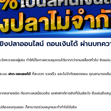
ยิงปลาออนไลน์ ถอนเงินได้ ผ่านบทคว
ะจังหวะของผู้เล่น ทำให้มีโอกาสควบคุมเกมได้มากกว่าเกมสล็อตทั่วไป ยิงแม่น ย
ับระบบ
ฝาก-ถอนออโต้
ที่สะดวก รวดเร็ว และไม่จำกัดยอดถอน คุณสามารถเริ่ม
ลายชนิด ท้องทะเลเสมือนจริง เอฟเฟกต์การยิงที่มันส์สะใจ ยิ่งเล่นยิ่งสน
ล่นไม่ต้องลงทุนเยอะ ก็สามารถร่วมสนุกและทำกำไรได้จริง