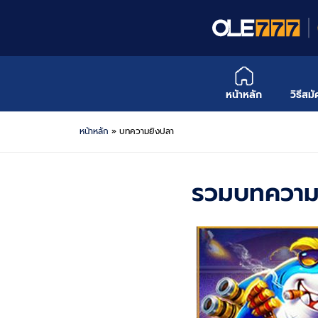
หน้าหลัก
วิธีส
หน้าหลัก
»
บทความยิงปลา
รวมบทความร