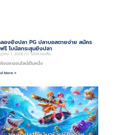
ลองยิงปลา PG ปลาบอสตายง่าย สมัคร
บฟรี โบนัสกระสุนยิงปลา
ฎาคม 7, 2026
ไม่มีความเห็น
ยิงปลาออนไลน์เป็นหนึ่ง
ad More »