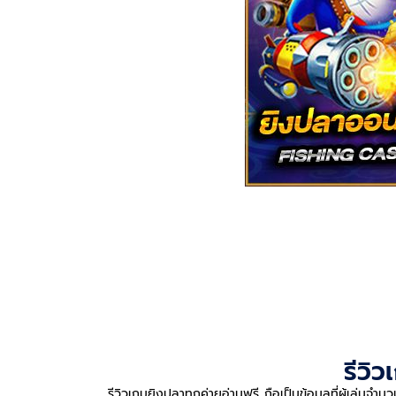
รีวิ
รีวิวเกมยิงปลาทุกค่ายอ่านฟรี ถือเป็นข้อมูลที่ผู้เล่