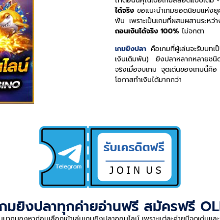
ถ้าตอนนี้คุณเบื่อเกมสล็อตแบบเดิม
ได้จริง
ขอแนะนำเกมยอดนิยมแห่งยุ
พัน เพราะเป็นเกมที่ผสมผสานระหว่
ถอนเงินได้จริง 100%
ไม่จกตา
เกมยิงปลา
คือเกมที่ผู้เล่นจะรับบทเ
เงินเดิมพัน) ยิงปลาหลากหลายชนิดเ
จริงเมื่อจบเกม จุดเด่นของเกมนี้คื
โอกาสทำเงินได้มากกว่า
วเกมยิงปลาทุกค่ายอ่านฟรี สมัครฟรี O
นจำนวนมากมองหาก่อนเลือกเข้าเล่นเกมยิงปลาออนไลน์ เพราะแต่ละค่ายมีจุดเด่นแ