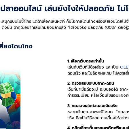
ปลาออนไลน์ เล่นยังไงให้ปลอดภัย ไม
สนุกแบบไม่ซ้ำใคร แต่ถ้าเลือกเล่นผิดที่ ก็มีโอกาสโดนโกงหรือเสียเงินโดยไม่จ
ว ดังนั้น ถ้าคุณอยากเล่นเกมยิงปลาแล้ว “ได้เงินจริง ปลอดภัย 100%” ต้องรู้วิ
เสี่ยงโดนโกง
1. เลือกเว็บตรงเท่านั้น
เล่นกับเว็บที่มีชื่อเสียง และเป็น
OLE7
ถอนเร็ว และไม่ล็อคผลเกม ไม่ควรเสี่ยงก
2. ตรวจสอบระบบฝาก-ถอน
เว็บที่น่าเชื่อถือจะมี ระบบออโต้ ฝา
ค่าธรรมเนียม หรือเงื่อนไขแอบแฝงก
3. ทดลองเล่นก่อนลงเงินจริง
หลายเว็บคุณภาพจะมีโหมด “ทดลองเล
จริง ถือเป็นวิธีลดความเสี่ยงได้อย่าง
4. หลีกเลี่ยงเว็บแจกเครดิตฟรีแบบเ