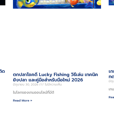
ติด
เก
ตกปลาโชคดี Lucky Fishing วิธีเล่น เทคนิค
ทด
ยิงปลา และคู่มือสำหรับมือใหม่ 2026
มิถ
มิถุนายน 30, 2026
ไม่มีความเห็น
เกม
ในโลกของเกมออนไลน์ที่มีตั
Re
Read More »