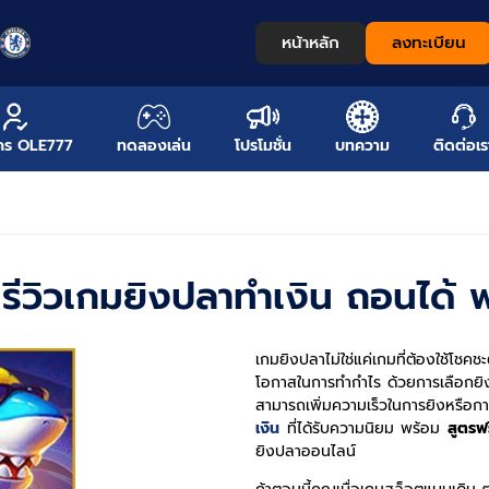
หน้าหลัก
ลงทะเบียน
มัคร OLE777
ทดลองเล่น
โปรโมชั่น
บทความ
ติดต่อเร
ีวิวเกมยิงปลาทำเงิน ถอนได้ พ
เกมยิงปลาไม่ใช่แค่เกมที่ต้องใช้โชคช
โอกาสในการทำกำไร ด้วยการเลือกยิง
สามารถเพิ่มความเร็วในการยิงหรือก
เงิน
ที่ได้รับความนิยม พร้อม
สูตรฟร
ยิงปลาออนไลน์