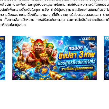
ระบบโบนัส เอฟเฟกต์ และรูปแบบอาวุธภายในเกมกลับให้ประสบการณ์ที่ไม่เหม
นัสที่เพิ่มความตื่นเต้นในทุกการยิง ทำให้ผู้เล่นสามารถเลือกสไตล์เกมที่
รับความนิยมอย่างต่อเนื่องคือความสนุกที่เกิดจากการมีส่วนร่วมตลอดเวลา ต่
เอง ทั้งการเลือกเป้าหมาย การปรับระดับกระสุน และการตัดสินใจว่าจะเก็บปลา
รตัดสินใจอยู่เสมอ