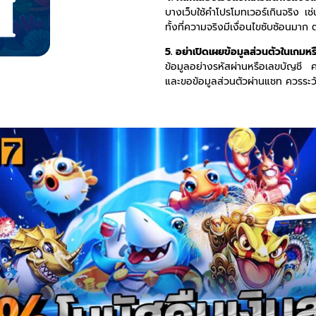
บางเว็บใช้คำโปรโมทเวอร์เกินจริง เ
ทั้งที่ความจริงมีเงื่อนไขซับซ้อนมา
5. อย่าเปิดเผยข้อมูลส่วนตัวในเกมห
ข้อมูลอย่างรหัสผ่านหรือเลขบัญชี ค
และขอข้อมูลส่วนตัวผ่านแชท ควรระวั