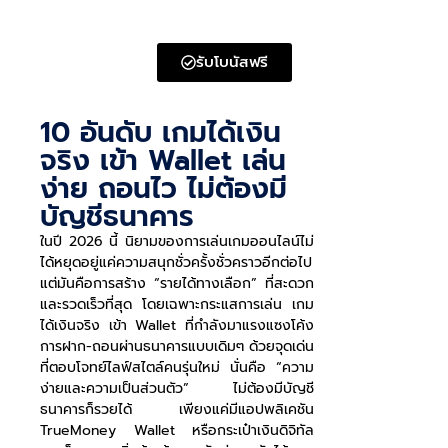
รับโบนัสฟรี
10 อันดับ เกมได้เงิน
จริง เข้า Wallet เล่น
ง่าย ถอนไว ไม่ต้องมี
บัญชีธนาคาร
ในปี 2026 นี้ นิยามของการเล่นเกมออนไลน์ไม่
ได้หยุดอยู่แค่ความสนุกชั่วครั้งชั่วคราวอีกต่อไป
แต่มันคือการสร้าง “รายได้ทางเลือก” ที่สะดวก
และรวดเร็วที่สุด โดยเฉพาะกระแสการเล่น เกม
ได้เงินจริง เข้า Wallet ที่กำลังมาแรงแซงโค้ง
การฝาก-ถอนผ่านธนาคารแบบเดิมๆ ด้วยจุดเด่น
ที่ตอบโจทย์ไลฟ์สไตล์คนรุ่นใหม่ นั่นคือ “ความ
ง่ายและความเป็นส่วนตัว” ไม่ต้องมีบัญชี
ธนาคารก็รวยได้ เพียงแค่มีแอปพลิเคชัน
TrueMoney Wallet หรือกระเป๋าเงินดิจิทัล