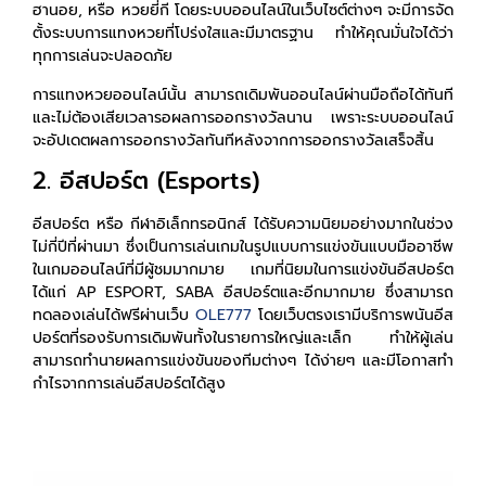
ฮานอย, หรือ หวยยี่กี โดยระบบออนไลน์ในเว็บไซต์ต่างๆ จะมีการจัด
ตั้งระบบการแทงหวยที่โปร่งใสและมีมาตรฐาน ทำให้คุณมั่นใจได้ว่า
ทุกการเล่นจะปลอดภัย
การแทงหวยออนไลน์นั้น สามารถเดิมพันออนไลน์ผ่านมือถือได้ทันที
และไม่ต้องเสียเวลารอผลการออกรางวัลนาน เพราะระบบออนไลน์
จะอัปเดตผลการออกรางวัลทันทีหลังจากการออกรางวัลเสร็จสิ้น
2. อีสปอร์ต (Esports)
อีสปอร์ต หรือ กีฬาอิเล็กทรอนิกส์ ได้รับความนิยมอย่างมากในช่วง
ไม่กี่ปีที่ผ่านมา ซึ่งเป็นการเล่นเกมในรูปแบบการแข่งขันแบบมืออาชีพ
ในเกมออนไลน์ที่มีผู้ชมมากมาย เกมที่นิยมในการแข่งขันอีสปอร์ต
ได้แก่ AP ESPORT, SABA อีสปอร์ตและอีกมากมาย ซึ่งสามารถ
ทดลองเล่นได้ฟรีผ่านเว็บ
OLE777
โดยเว็บตรงเรามีบริการพนันอีส
ปอร์ตที่รองรับการเดิมพันทั้งในรายการใหญ่และเล็ก ทำให้ผู้เล่น
สามารถทำนายผลการแข่งขันของทีมต่างๆ ได้ง่ายๆ และมีโอกาสทำ
กำไรจากการเล่นอีสปอร์ตได้สูง