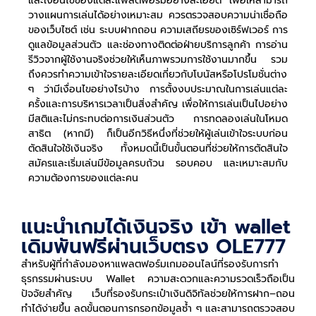
และเงื่อนไขของแต่ละแพลตฟอร์มอย่างละเอียด เพื่อให้สามารถ
วางแผนการเล่นได้อย่างเหมาะสม ควรตรวจสอบความน่าเชื่อถือ
ของเว็บไซต์ เช่น ระบบฝากถอน ความเสถียรของเซิร์ฟเวอร์ การ
ดูแลข้อมูลส่วนตัว และช่องทางติดต่อฝ่ายบริการลูกค้า การอ่าน
รีวิวจากผู้ใช้งานจริงช่วยให้เห็นภาพรวมการใช้งานมากขึ้น รวม
ถึงควรทำความเข้าใจรายละเอียดเกี่ยวกับโบนัสหรือโปรโมชั่นต่าง
ๆ ว่ามีเงื่อนไขอย่างไรบ้าง การตั้งงบประมาณในการเล่นแต่ละ
ครั้งและการบริหารเวลาเป็นสิ่งสำคัญ เพื่อให้การเล่นเป็นไปอย่าง
มีสติและไม่กระทบต่อการเงินส่วนตัว การทดลองเล่นในโหมด
สาธิต (หากมี) ก็เป็นอีกวิธีหนึ่งที่ช่วยให้ผู้เล่นเข้าใจระบบก่อน
ตัดสินใจใช้เงินจริง ทั้งหมดนี้เป็นขั้นตอนที่ช่วยให้การตัดสินใจ
สมัครและเริ่มเล่นมีข้อมูลครบถ้วน รอบคอบ และเหมาะสมกับ
ความต้องการของแต่ละคน
แนะนำเกมได้เงินจริง เข้า wallet
เดิมพันฟรีผ่านเว็บตรง OLE777
สำหรับผู้ที่กำลังมองหาแพลตฟอร์มเกมออนไลน์ที่รองรับการทำ
ธุรกรรมผ่านระบบ Wallet ความสะดวกและความรวดเร็วถือเป็น
ปัจจัยสำคัญ เว็บที่รองรับกระเป๋าเงินดิจิทัลช่วยให้การฝาก–ถอน
ทำได้ง่ายขึ้น ลดขั้นตอนการกรอกข้อมูลซ้ำ ๆ และสามารถตรวจสอบ