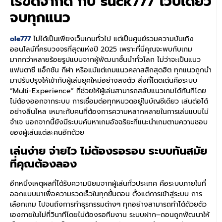
ไร้ขีดจำกัด กับ suck777 เว็บเดียว
จบทุกแนว
ole777
ไม่ได้เป็นเพียงเว็บเกมทั่วไป แต่เป็นศูนย์รวมความบันเทิง
ออนไลน์ที่ครบวงจรที่สุดแห่งปี 2025 เพราะที่นี่คุณจะพบกับเกม
มากกว่าหลายร้อยรูปแบบจากผู้พัฒนาชั้นนำทั่วโลก ไม่ว่าจะเป็นแนว
แฟนตาซี แอ็กชัน กีฬา หรือแม้แต่เกมแนวคลาสสิกสุดฮิต ทุกแนวถูกนำ
มาปรับปรุงให้เข้ากับผู้เล่นยุคใหม่อย่างลงตัว สิ่งที่โดดเด่นคือระบบ
“Multi-Experience” ที่ช่วยให้ผู้เล่นสามารถสลับแนวเกมได้ทันทีโดย
ไม่ต้องออกจากระบบ การเชื่อมต่อทุกหมวดอยู่ในบัญชีเดียว เล่นต่อได้
อย่างลื่นไหล เหมาะกับคนที่ต้องการความหลากหลายในการเล่นแบบไม่
จำเจ นอกจากนี้ยังมีระบบค้นหาเกมอัจฉริยะที่แนะนำเกมตามความชอบ
ของผู้เล่นแต่ละคนอีกด้วย
เล่นง่าย จ่ายไว ไม่ต้องรอรอบ ระบบทันสมัย
ที่คุณต้องลอง
อีกหนึ่งเหตุผลที่ได้รับความนิยมจากผู้เล่นทั่วประเทศ คือระบบภายในที่
ออกแบบมาเพื่อความรวดเร็วในทุกขั้นตอน ตั้งแต่การเข้าสู่ระบบ การ
เลือกเกม ไปจนถึงการทำธุรกรรมต่างๆ ทุกอย่างสามารถทำได้ด้วยตัว
เองภายในไม่กี่วินาทีโดยไม่ต้องรอทีมงาน ระบบฝาก–ถอนถูกพัฒนาให้