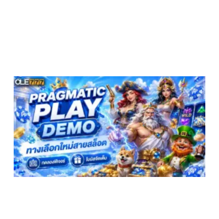
p
p
เ
ส
ฟ
โ
ส
2