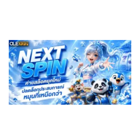
n
ค
ย
ล
ป
ห
ก
ส
2