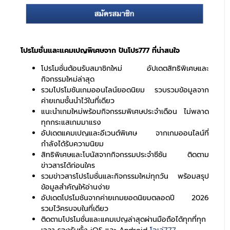
โปรโมชั่นและแคมเปญพิเศษจาก ปันโปร777 ที่น่าสนใจ
โปรโมชั่นต้อนรับสมาชิกใหม่ อัปเดตสิทธิพิเศษและ
กิจกรรมใหม่ล่าสุด
รวมโปรโมชันเกมออนไลน์ยอดนิยม รวบรวมข้อมูลจาก
ค่ายเกมชั้นนำไว้ในที่เดียว
แนะนำเกมใหม่พร้อมกิจกรรมพิเศษประจำเดือน ไม่พลาด
ทุกกระแสเกมมาแรง
อัปเดตแคมเปญและอีเวนต์พิเศษ จากเกมออนไลน์ที่
กำลังได้รับความนิยม
สิทธิพิเศษและโบนัสจากกิจกรรมประจำซีซัน ติดตาม
ข่าวสารได้ก่อนใคร
รวมข่าวสารโปรโมชั่นและกิจกรรมใหม่ทุกวัน พร้อมสรุป
ข้อมูลสำคัญให้อ่านง่าย
อัปเดตโปรโมชันจากค่ายเกมยอดนิยมตลอดปี 2026
รวมไว้ครบจบในที่เดียว
ติดตามโปรโมชั่นและแคมเปญล่าสุดผ่านมือถือได้ทุกที่ทุก