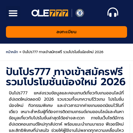
วิธีสมัคร OLE777
ทดลองเล่น
โปรโมชั่น
APP OLE777
ลงทะเบียน
หน้าหลัก
»
ปันโปร777 ทางเข้าสมัครฟรี รวมโปรโมชั่นน้องใหม่ 2026
ปันโปร777 ทางเข้าสมัครฟรี
รวมโปรโมชั่นน้องใหม่ 2026
ปันโปร777
แหล่งรวมข้อมูลและคอนเทนต์เกี่ยวกับเกมออนไลน์ที่
อัปเดตใหม่ตลอดปี 2026 รวบรวมทั้งบทความรีวิวเกม โปรโมชั่น
น้องใหม่ กิจกรรมพิเศษ และข่าวสารจากค่ายเกมยอดนิยมไว้ในที่
เดียว เหมาะสำหรับผู้ที่ต้องการติดตามเทรนด์เกมออนไลน์และค้นหา
ข้อมูลเกี่ยวกับโปรโมชั่นล่าสุดได้อย่างสะดวก ภายในเว็บไซต์มีการ
อัปเดตคอนเทนต์ใหม่ทุกสัปดาห์ พร้อมแนะนำเกมมาแรง ฟีเจอร์ใหม่
และสิทธิพิเศษที่น่าสนใจ ช่วยให้ผู้ใช้งานไม่พลาดทุกความเคลื่อนไหว