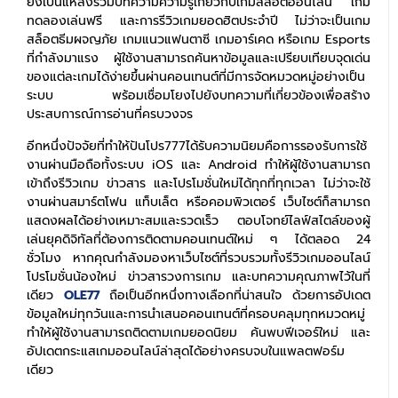
ยังเป็นแหล่งรวมบทความความรู้เกี่ยวกับเกมสล็อตออนไลน์ เกม
ทดลองเล่นฟรี และการรีวิวเกมยอดฮิตประจำปี ไม่ว่าจะเป็นเกม
สล็อตธีมผจญภัย เกมแนวแฟนตาซี เกมอาร์เคด หรือเกม Esports
ที่กำลังมาแรง ผู้ใช้งานสามารถค้นหาข้อมูลและเปรียบเทียบจุดเด่น
ของแต่ละเกมได้ง่ายขึ้นผ่านคอนเทนต์ที่มีการจัดหมวดหมู่อย่างเป็น
ระบบ พร้อมเชื่อมโยงไปยังบทความที่เกี่ยวข้องเพื่อสร้าง
ประสบการณ์การอ่านที่ครบวงจร
อีกหนึ่งปัจจัยที่ทำให้ปันโปร777ได้รับความนิยมคือการรองรับการใช้
งานผ่านมือถือทั้งระบบ iOS และ Android ทำให้ผู้ใช้งานสามารถ
เข้าถึงรีวิวเกม ข่าวสาร และโปรโมชั่นใหม่ได้ทุกที่ทุกเวลา ไม่ว่าจะใช้
งานผ่านสมาร์ตโฟน แท็บเล็ต หรือคอมพิวเตอร์ เว็บไซต์ก็สามารถ
แสดงผลได้อย่างเหมาะสมและรวดเร็ว ตอบโจทย์ไลฟ์สไตล์ของผู้
เล่นยุคดิจิทัลที่ต้องการติดตามคอนเทนต์ใหม่ ๆ ได้ตลอด 24
ชั่วโมง หากคุณกำลังมองหาเว็บไซต์ที่รวบรวมทั้งรีวิวเกมออนไลน์
โปรโมชั่นน้องใหม่ ข่าวสารวงการเกม และบทความคุณภาพไว้ในที่
เดียว
OLE77
ถือเป็นอีกหนึ่งทางเลือกที่น่าสนใจ ด้วยการอัปเดต
ข้อมูลใหม่ทุกวันและการนำเสนอคอนเทนต์ที่ครอบคลุมทุกหมวดหมู่
ทำให้ผู้ใช้งานสามารถติดตามเกมยอดนิยม ค้นพบฟีเจอร์ใหม่ และ
อัปเดตกระแสเกมออนไลน์ล่าสุดได้อย่างครบจบในแพลตฟอร์ม
เดียว