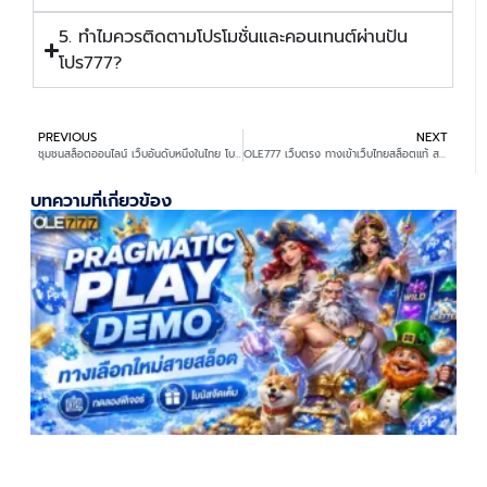
5. ทำไมควรติดตามโปรโมชั่นและคอนเทนต์ผ่านปัน
โปร777?
PREVIOUS
NEXT
ชุมชนสล็อตออนไลน์ เว็บอันดับหนึ่งในไทย โบนัสเพียบ
OLE777 เว็บตรง ทางเข้าเว็บไทยสล็อตแท้ สมัครฟรี ไม่มีขั้นต่ำ
บทความที่เกี่ยวข้อง
p
p
เ
ส
ฟ
โ
ส
2