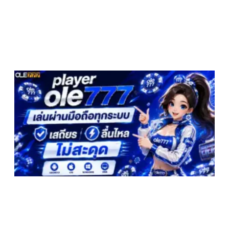
p
o
เ
ผ
ถ
ร
เ
ล
ไ
ส
ส
5