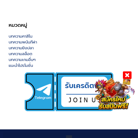
หมวดหมู่
บทความคาสิโน
บทความพนันกีฬา
บทความยิงปลา
บทความสล็อต
บทความเกมอื่นๆ
แนะนำโปรโมชั่น