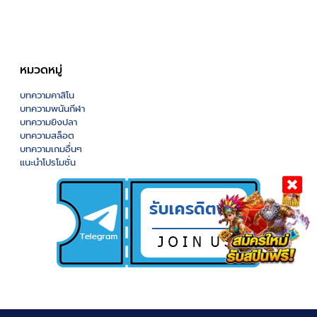
หมวดหมู่
บทความคาสิโน
บทความพนันกีฬา
บทความยิงปลา
บทความสล็อต
บทความเกมอื่นๆ
แนะนำโปรโมชั่น