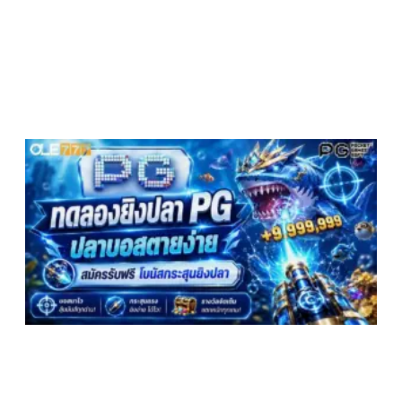
ย
P
ต
ส
ฟ
โ
ก
ย
ก
7