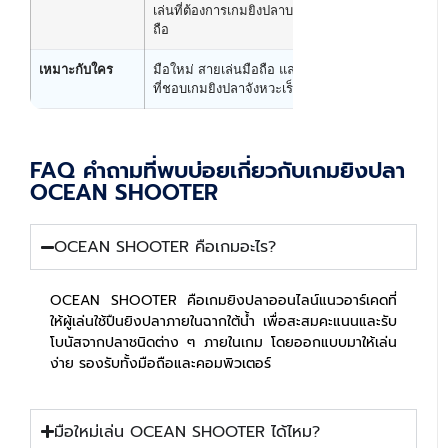
เล่นที่ต้องการเกมยิงปลาบนมือ
คุณภาพและระบบอา
ถือ
กัน
เหมาะกับใคร
มือใหม่ สายเล่นมือถือ และคน
ผู้เล่นที่ต้องการล
ที่ชอบเกมยิงปลาจังหวะเร็ว
แบบและหลายค่าย
FAQ คำถามที่พบบ่อยเกี่ยวกับเกมยิงปลา
OCEAN SHOOTER
OCEAN SHOOTER คือเกมอะไร?
OCEAN SHOOTER คือเกมยิงปลาออนไลน์แนวอาร์เคดที่
ให้ผู้เล่นใช้ปืนยิงปลาภายในฉากใต้น้ำ เพื่อสะสมคะแนนและรับ
โบนัสจากปลาชนิดต่าง ๆ ภายในเกม โดยออกแบบมาให้เล่น
ง่าย รองรับทั้งมือถือและคอมพิวเตอร์
มือใหม่เล่น OCEAN SHOOTER ได้ไหม?