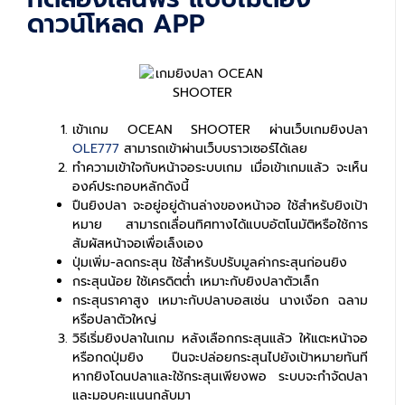
ดาวน์โหลด APP
เข้าเกม OCEAN SHOOTER ผ่านเว็บเกมยิงปลา
OLE777
สามารถเข้าผ่านเว็บบราวเซอร์ได้เลย
ทำความเข้าใจกับหน้าจอระบบเกม เมื่อเข้าเกมแล้ว จะเห็น
องค์ประกอบหลักดังนี้
ปืนยิงปลา จะอยู่อยู่ด้านล่างของหน้าจอ ใช้สำหรับยิงเป้า
หมาย สามารถเลื่อนทิศทางได้แบบอัตโนมัติหรือใช้การ
สัมผัสหน้าจอเพื่อเล็งเอง
ปุ่มเพิ่ม-ลดกระสุน ใช้สำหรับปรับมูลค่ากระสุนก่อนยิง
กระสุนน้อย ใช้เครดิตต่ำ เหมาะกับยิงปลาตัวเล็ก
กระสุนราคาสูง เหมาะกับปลาบอสเช่น นางเงือก ฉลาม
หรือปลาตัวใหญ่
วิธีเริ่มยิงปลาในเกม หลังเลือกกระสุนแล้ว ให้แตะหน้าจอ
หรือกดปุ่มยิง ปืนจะปล่อยกระสุนไปยังเป้าหมายทันที
หากยิงโดนปลาและใช้กระสุนเพียงพอ ระบบจะกำจัดปลา
และมอบคะแนนกลับมา