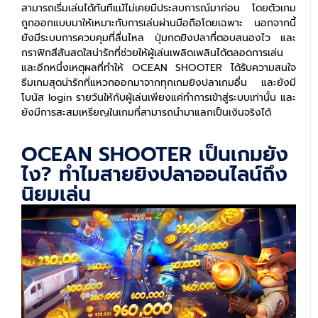
สามารถเริ่มเล่นได้ทันทีแม้ไม่เคยมีประสบการณ์มาก่อน โดยตัวเกม
ถูกออกแบบมาให้เหมาะกับการเล่นผ่านมือถือโดยเฉพาะ นอกจากนี้
ยังมีระบบการควบคุมที่ลื่นไหล ปุ่มกดยิงปลาที่ตอบสนองไว และ
กราฟิกสีสันสดใสน่ารักที่ช่วยให้ผู้เล่นเพลิดเพลินได้ตลอดการเล่น
และอีกหนึ่งเหตุผลที่ทำให้ OCEAN SHOOTER ได้รับความสนใจ
ธีมเกมสุดน่ารักที่แหวกออกมาจากทุกเกมยิงปลาเกมอื่น และยังมี
โบนัส login รายวันให้กับผู้เล่นเพียงแค่ทำการเข้าสู่ระบบเท่านั้น และ
ยังมีการสะสมเหรียญในเกมที่สามารถนำมาแลกเป็นเงินจริงได้
OCEAN SHOOTER เป็นเกมยัง
ไง? ทำไมสายยิงปลาออนไลน์ถึง
นิยมเล่น