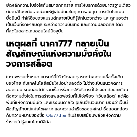
ยึดหลักความโปร่งใสกับสมาชิกทุกราย การให้บริการด้วยมาตรฐานเดียว
กับคาสิโนระดับโลกช่วยให้ผู้เล่นมั่นใจในทุกการลงทุน การเติบโตแบบ
ยั่งยืนนี้ ทำให้ชื่อของแบรนด์กลายเป็นที่รู้จักในวงกว้าง และถูกมองว่า
เป็นเว็บที่รักษาสมดุล ระหว่างความบันเทิง และความปลอดภัย ได้ดี
ที่สุดในตลาดเกมออนไลน์ปัจจุบัน
เหตุผลที่ นาคา777 กลายเป็น
สัญลักษณ์แห่งความมั่งคั่งใน
วงการสล็อต
ในภาพรวมทั้งหมด แบรนด์นี้ได้สร้างสมดุลระหว่างความเชื่อดั้งเดิม
ของไทย กับเทคโนโลยีสมัยใหม่อย่างลงตัว ไม่ว่าจะเป็นแนวคิดการ
ออกแบบ ระบบออโต้ที่รวดเร็ว หรือการให้บริการที่โปร่งใส ล้วนสะท้อน
ถึงความตั้งใจในการสร้างแพลตฟอร์มที่ไม่ใช่เพียง “เว็บสล็อต” แต่คือ
พื้นที่แห่งความมั่นใจ และแรงบันดาลใจ ผู้เล่นจำนวนมาก มองว่าเว็บนี้
คือสัญลักษณ์แห่งโชคลาภ และความสำเร็จของยุคใหม่ ซึ่งสอดคล้อง
กับความหมายของชื่อ
Ole77thai
ที่เปรียบเสมือนพลังแห่งความ
ร่ำรวยไม่รู้จบในโลกดิจิทัล