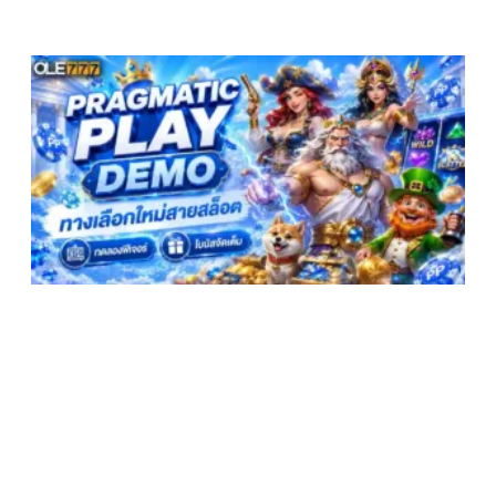
p
p
เ
ส
ฟ
โ
ส
2