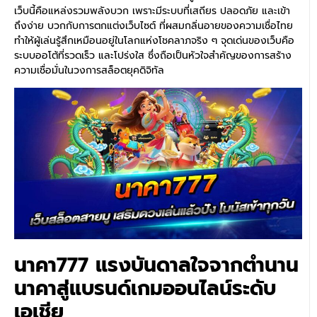
เว็บนี้คือแหล่งรวมพลังบวก เพราะมีระบบที่เสถียร ปลอดภัย และเข้า
ถึงง่าย บวกกับการตกแต่งเว็บไซต์ ที่ผสมกลิ่นอายของความเชื่อไทย
ทำให้ผู้เล่นรู้สึกเหมือนอยู่ในโลกแห่งโชคลาภจริง ๆ จุดเด่นของเว็บคือ
ระบบออโต้ที่รวดเร็ว และโปร่งใส ซึ่งถือเป็นหัวใจสำคัญของการสร้าง
ความเชื่อมั่นในวงการสล็อตยุคดิจิทัล
นาคา777 แรงบันดาลใจจากตำนาน
นาคาสู่แบรนด์เกมออนไลน์ระดับ
เอเชีย