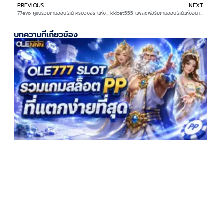
PREVIOUS
NEXT
77evo ศูนย์รวมเกมออนไลน์ ครบวงจร แห่งอนาคต
kkbet555 แพลตฟอร์มเกมออนไลน์แห่งอนาคต รวมทุกความสนุกไว้ในเว็บเดียว
บทความที่เกี่ยวข้อง
เ
เ
ส
ซ
ป
เ
ต
บ
เ
ส
7