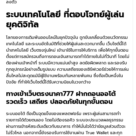
ลงตัว
ระบบเทคโนโลยี ที่ตอบโจทย์ผู้เล่น
ยุคดิจิทัล
โลกของการเดิมพันออนไลน์ในยุคปัจจุบัน ถูกขับเคลื่อนด้วยนวัตกรรม
เทคโนโลยี และระบบอัตโนมัติที่ช่วยให้ผู้เล่นสะดวกมากขึ้น เว็บไซต์นี้ได้
นำเทคโนโลยี เว็บตรงรุ่นใหม่ เข้ามาใช้ในการให้บริการ เพื่อให้ทุกขั้นตอน
ตั้งแต่การสมัครจนถึงการถอนเงินสามารถทำได้ภายในไม่กี่วินาที โดยไม่
ต้องผ่านเจ้าหน้าที่ ระบบมีความแม่นยำสูง ลดข้อผิดพลาด และรองรับ
ทุกอุปกรณ์อย่างเต็มรูปแบบ ความเสถียรของเซิร์ฟเวอร์ช่วยให้การเล่น
ลื่นไหลไม่สะดุดแม้มีผู้ใช้งานพร้อมกันหลายพันคน ซึ่งถือเป็นหนึ่งใน
ปัจจัย ที่ทำให้เว็บไซต์นี้ได้รับความนิยมในวงกว้าง
ทางเข้า
เ
ว็บตรงนาคา777
ฝากถอนออโต้
รวดเร็ว เสถียร ปลอดภัยในทุกขั้นตอน
ระบบออโต้ ถือเป็นจุดแข็งของแพลตฟอร์ม เพราะผู้เล่นสามารถทำ
รายการได้ด้วยตนเอง โดยไม่ต้องรอคิว ระบบจะประมวลผลธุรกรรม
ผ่านการเข้ารหัสระดับเดียวกับธนาคาร ทำให้มั่นใจได้ว่าข้อมูลส่วนตัวจะ
ไม่รั่วไหล นอกจากนี้ยังรองรับการใช้งานผ่าน True Wallet และทุก