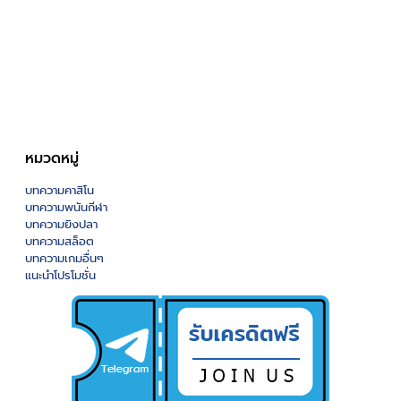
หมวดหมู่
บทความคาสิโน
บทความพนันกีฬา
บทความยิงปลา
บทความสล็อต
บทความเกมอื่นๆ
แนะนำโปรโมชั่น