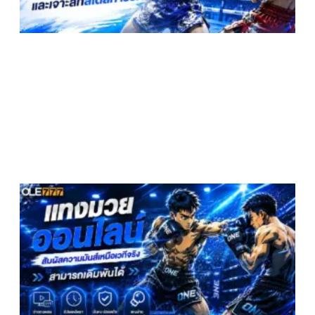
ส
6
อ
ส
ค
ม
เ
เ
ส
เ
ไ
ส