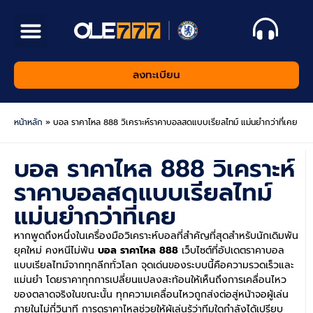
วิธีสมัคร OLE777
ทดลองเล่น
โปรโมชั่น
APP OLE777
ลงทะเบียน
หน้าหลัก
»
บอล ราคาไหล 888 วิเคราะห์ราคาบอลสดแบบเรียลไทม์ แม่นยำกว่าที่เคย
บอล ราคาไหล 888 วิเคราะห์
ราคาบอลสดแบบเรียลไทม์
แม่นยำกว่าที่เคย
หากพูดถึงหนึ่งในเครื่องมือวิเคราะห์บอลที่สำคัญที่สุดสำหรับนักเดิมพัน
ยุคใหม่ คงหนีไม่พ้น
บอล ราคาไหล 888
เว็บไซต์ที่อัปเดตราคาบอล
แบบเรียลไทม์จากทุกลีกทั่วโลก จุดเด่นของระบบนี้คือความรวดเร็วและ
แม่นยำ โดยราคาทุกการเปลี่ยนแปลงสะท้อนให้เห็นถึงการเคลื่อนไหว
ของตลาดจริงในขณะนั้น ทุกความเคลื่อนไหวถูกส่งต่อสู่หน้าจอผู้เล่น
ภายในไม่กี่วินาที การดูราคาไหลช่วยให้ผู้เล่นรู้ว่าทีมใดกำลังได้เปรียบ