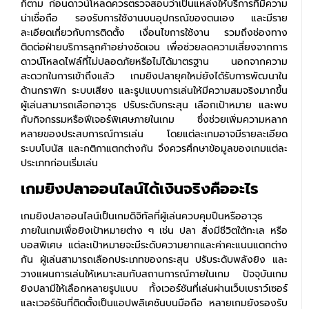
ก็ตาม ก่อนดาวน์โหลดควรตรวจสอบว่าเป็นแหล่งให้บริการที่มีความ
น่าเชื่อถือ รองรับการใช้งานบนอุปกรณ์ของตนเอง และมีราย
ละเอียดเกี่ยวกับการติดตั้ง เงื่อนไขการใช้งาน รวมถึงช่องทาง
ติดต่อฝ่ายบริการลูกค้าอย่างชัดเจน เพื่อช่วยลดความเสี่ยงจากการ
ดาวน์โหลดไฟล์ที่ไม่ปลอดภัยหรือไม่ได้มาตรฐาน
นอกจากความ
สะดวกในการเข้าถึงแล้ว เกมยิงปลายุคใหม่ยังได้รับการพัฒนาใน
ด้านกราฟิก ระบบเสียง และรูปแบบการเล่นให้มีความสมจริงมากขึ้น
ผู้เล่นสามารถเลือกอาวุธ ปรับระดับกระสุน เลือกเป้าหมาย และพบ
กับกิจกรรมหรือฟีเจอร์พิเศษภายในเกม ซึ่งช่วยเพิ่มความหลาก
หลายของประสบการณ์การเล่น โดยแต่ละเกมอาจมีรายละเอียด
ระบบโบนัส และกติกาแตกต่างกัน จึงควรศึกษาข้อมูลของเกมแต่ละ
ประเภทก่อนเริ่มเล่น
เกมยิงปลาออนไลน์ได้เงินจริงคืออะไร
เกมยิงปลาออนไลน์เป็นเกมดิจิทัลที่ผู้เล่นควบคุมปืนหรืออาวุธ
ภายในเกมเพื่อยิงเป้าหมายต่าง ๆ เช่น ปลา สิ่งมีชีวิตใต้ทะเล หรือ
บอสพิเศษ แต่ละเป้าหมายจะมีระดับความยากและค่าคะแนนแตกต่าง
กัน ผู้เล่นสามารถเลือกประเภทของกระสุน ปรับระดับพลังยิง และ
วางแผนการเล่นให้เหมาะสมกับสถานการณ์ภายในเกม ปัจจุบันเกม
ยิงปลามีให้เลือกหลายรูปแบบ ทั้งเวอร์ชันที่เล่นผ่านเว็บเบราว์เซอร์
และเวอร์ชันที่ติดตั้งเป็นแอปพลิเคชันบนมือถือ หลายเกมยังรองรับ