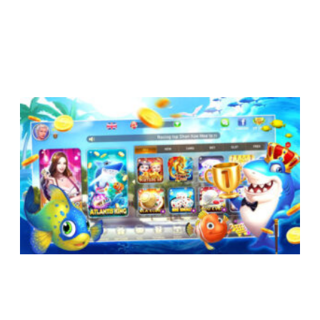
โ
F
ว
เ
ย
แ
ส
ม
ม
3