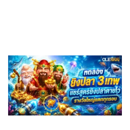
ย
3
เ
ต
ล
ส
ท
เ
F
ก
2