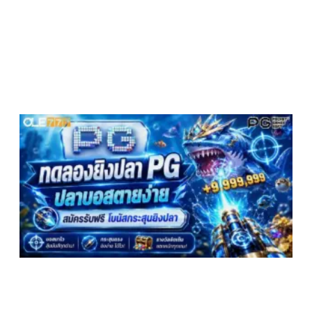
ย
P
ต
ส
ฟ
โ
ก
ย
ก
7