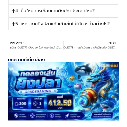
4. มือใหม่ควรเลือกเกมยิงปลาประเภทไหน?
5. โหลดเกมยิงปลาแล้วเข้าเล่นไม่ได้ควรทำอย่างไร?
PREVIOUS
NEXT
สมัคร OLE777 เว็บตรง ไม่ผ่านเอเย่นต์ เดิมพันมันส์ ครบทุกเกมทำเงิน
OLE778 ทางเข้าเว็บตรง เจ้าเดียวกับ OLE777 สมัครฟรี ไม่มีเงื่อนไข
บทความที่เกี่ยวข้อง
ท
ป
ท
ต
บ
ก
2