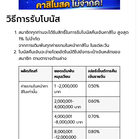
วิธีการรับโบนัส
สมาชิกทุกท่านจะได้รับสิทธิ์ในการรับโบนัสคืนเงินคาสิโน สูงสุด
1% ไม่จำกัด
จากการเดิมพันทุกค่ายเกมในหน้าคาสิโน ในแต่ละวัน
โบนัสคืนเงินจะจ่ายโดยอัตโนมัติไปยังกระเป๋าเงินหลักของ
สมาชิก ตามตารางด้านล่าง
ผลิตภัณฑ์
ยอดเดิมพัน
เปอร์เซ็นต์การคืน
หมุนเวียน
เงินรายวัน
ค่ายเกมในหน้าคา
1 -2,000,000
0.50%
สิโนเท่านั้น
บาท
2,000,001-
0.60%
4,000,000 บาท
4,000,001
0.70%
-8,000,000 บาท
8,000,001
0.80%
-12,000,000