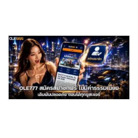
ส
ส
ไ
ธ
ป
ถ
ย
ม
1