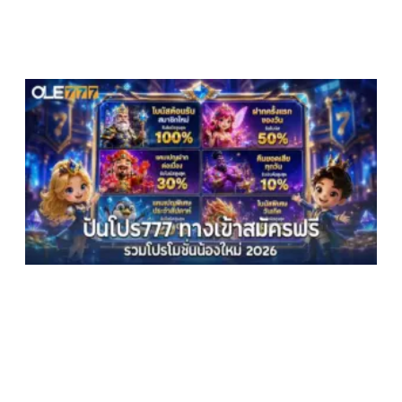
ป
โ
ท
ส
ฟ
ร
โ
น
ใ
ม
1
2