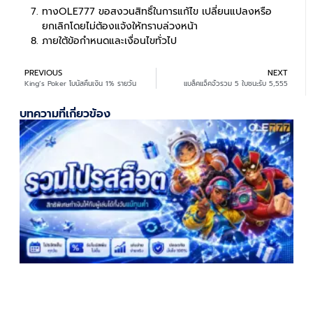
ทางOLE777 ขอสงวนสิทธิ์ในการแก้ไข เปลี่ยนแปลงหรือ
ยกเลิกโดยไม่ต้องแจ้งให้ทราบล่วงหน้า
ภายใต้ข้อกำหนดและเงื่อนไขทั่วไป
PREVIOUS
NEXT
King’s Poker โบนัสคืนเงิน 1% รายวัน
แบล็คแจ็คจั่วรวม 5 ใบชนะรับ 5,555
บทความที่เกี่ยวข้อง
ร
ส
ส
พ
เ
ก
ไ
แ
ก
2