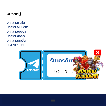
หมวดหมู่
บทความคาสิโน
บทความพนันกีฬา
บทความยิงปลา
บทความสล็อต
บทความเกมอื่นๆ
แนะนำโปรโมชั่น