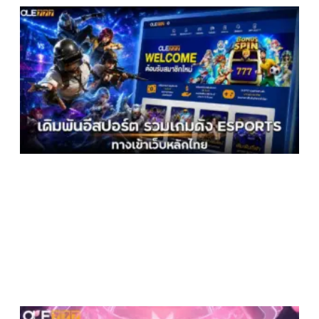
เ
อ
ป
ร
ด
E
เ
ไ
พ
แ
ย
ม
9
ร