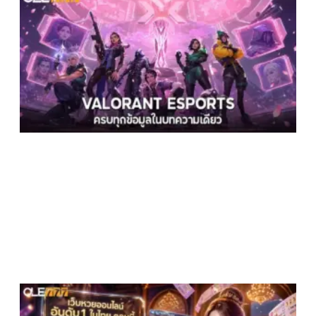
ว
ศ
ส
เ
ฟ
ท
เ
เ
ล
ม
9
เ
อ
อ