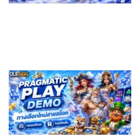
p
p
เ
ส
ฟ
โ
ส
2