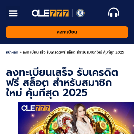
วิธีสมัคร OLE777
ทดลองเล่น
โปรโมชั่น
APP OLE777
ลงทะเบียน
หน้าหลัก
»
ลงทะเบียนเสร็จ รับเครดิตฟรี สล็อต สำหรับสมาชิกใหม่ คุ้มที่สุด 2025
ลงทะเบียนเสร็จ รับเครดิต
ฟรี สล็อต สำหรับสมาชิก
ใหม่ คุ้มที่สุด 2025