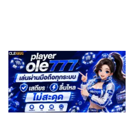
p
o
เ
ผ
ถ
ร
เ
ล
ไ
ส
ส
5