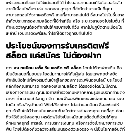
แพ้และยอดที่ชนะ ไม่ใช่แค่ยอดที่ได้กำไรนอกจากยอดเทิร์นโอเวอร์แล้ว
อาจมีเงื่อนไขอื่นๆ เช่น ยอดถอนสูงสุด ที่จำกัดจำนวนเงินที่คุณ
สามารถถอนได้จากเครดิตฟรี เกมที่สามารถเล่นได้ ซึ่งบางโปรโมชั่นอาจ
จำกัดประเภทของเกมสล็อตที่ใช้ทำเทิร์น หรือ ระยะเวลาของโปรโมชั่น ที่
กำหนดว่าคุณต้องทำเทิร์นให้ครบภายในกี่วัน หากไม่ปฏิบัติตามเงื่อนไข
เหล่านี้ เงินเครดิตฟรีและกำไรที่ได้อาจถูกริบคืนไปได้
ประโยชน์ของการรับเครดิตฟรี
สล็อต แค่สมัคร ไม่ต้องฝาก
การ
ลง ทะเบียน เสร็จ รับ เครดิต ฟรี สล็อต
โดยไม่ต้องฝากเงิน ถือ
เป็นข้อเสนอที่มอบประโยชน์มากมายให้กับผู้เล่น โดยเฉพาะอย่างยิ่ง
สำหรับมือใหม่ที่เพิ่งเริ่มต้นเข้าสู่โลกของการเดิมพันออนไลน์ ประโยชน์
หลักคือคุณสามารถ ทดลองเล่นเกมสล็อต ได้จริงจังโดยไม่มีความ
เสี่ยงทางการเงิน คุณมีโอกาสสำรวจเกมหลากหลายรูปแบบจากค่ายดัง
ต่างๆ ทำความเข้าใจกฎ กติกา และฟีเจอร์พิเศษของแต่ละเกม เช่น รอบ
โบนัส หรือสัญลักษณ์ Wild/Scatter ได้อย่างละเอียด ซึ่งจะช่วยให้
คุณตัดสินใจได้ว่าเกมไหนเหมาะกับสไตล์การเล่นของคุณมากที่สุด ก่อน
ที่จะใช้เงินจริงลงทุน เครดิตฟรียังเป็นเหมือนทุนตั้งต้นที่ช่วยให้คุณ
ฝึกฝนกลยุทธ์ การเล่น การบริหารเงินทุน หรือการตั้งเป้าหมายการเดิม
พัน โดยไม่ต้องกังวลว่าจะเสียเงินของตัวเองจริง ๆ นี่เป็นโอกาสอันดีที่